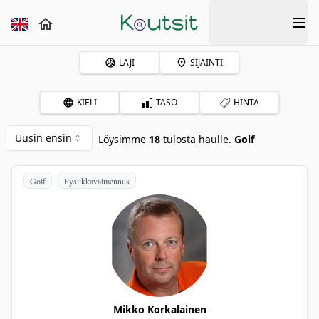
LAJI
SIJAINTI
KIELI
TASO
HINTA
Uusin ensin
Löysimme
18
tulosta haulle.
Golf
Golf
Fysiikkavalmennus
Mikko Korkalainen