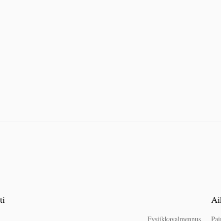
ti
Ai
Fysiikkavalmennus
Pai