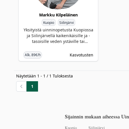
Markku Kilpeläinen
Kuopio
Siilinjärvi
Yksityistä uinninopetusta Kuopiossa
ja Siilinjärvellä kaikenikäisille ja -
tasoisille veden ystäville tai
sellaiseksi haluaville!
Kasvotusten
Alk. 89€/h
Näytetään
1
-
1
/
1
Tuloksesta
1
Edellinen
Sijainnin mukaan aiheessa Uin
Kuopio
Siilinjärvi