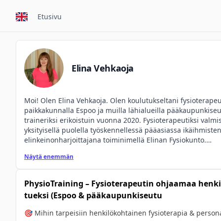
Etusivu
Elina Vehkaoja
Moi! Olen Elina Vehkaoja. Olen koulutukseltani fysioterapeut
paikkakunnalla Espoo ja muilla lähialueilla pääkaupunkiseud
traineriksi erikoistuin vuonna 2020. Fysioterapeutiksi valmi
yksityisellä puolella työskennellessä pääasiassa ikäihmisten
elinkeinonharjoittajana toiminimellä Elinan Fysiokunto.

Näytä enemmän
Minulla on tällä hetkellä personal training-asiakkaita ja ku
kotikäyntejä.

PhysioTraining – Fysioterapeutin ohjaamaa henki
Minulle on tärkeää paneutua huolellisesti asiakkaani tilant
tueksi (Espoo & pääkaupunkiseutu
tavoitteeseensa terveyden edistämisessä. Erikoisosaamiseni
ansiosta erilaisten liikkumista rajoittavien tekijöiden ja tuk
🎯 Mihin tarpeisiin henkilökohtainen fysioterapia & persona
löytämään sopivat ja turvalliset tavat harjoitella ja saavutt