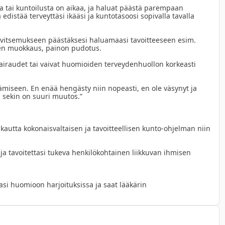
oiman lisääminen ja säryistä eroon ovat tyypillisiä 
ttua tai kuntoilusta on aikaa, ja haluat päästä parempaan 
edistää terveyttäsi ikääsi ja kuntotasoosi sopivalla tavalla 
n. On käynyt myös niin, että tavoitteena on ollut lihasvoiman 
in pudonnut bonuksena siinä sivussa 6kg ilman, että tätä on 
ttää ja mielikin virkistyy. Neuvon myös liikkuvan ihmisen 
ravitsemukseen päästäksesi haluamaasi tavoitteeseen esim. 
aadin omaa tavoitetta tukevan ravintomallin.
n muokkaus, painon pudotus.

, sairaudet tai vaivat huomioiden terveydenhuollon korkeasti 
ämiseen. En enää hengästy niin nopeasti, en ole väsynyt ja 
 sekin on suuri muutos.”

kautta kokonaisvaltaisen ja tavoitteellisen kunto-ohjelman niin 
ja tavoitettasi tukeva henkilökohtainen liikkuvan ihmisen 
vasi huomioon harjoituksissa ja saat lääkärin 