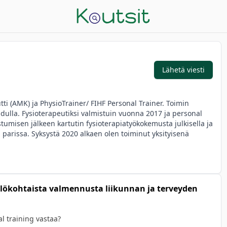
Lähetä viesti
ti (AMK) ja PhysioTrainer/ FIHF Personal Trainer. Toimin 
ulla. Fysioterapeutiksi valmistuin vuonna 2017 ja personal 
stumisen jälkeen kartutin fysioterapiatyökokemusta julkisella ja 
 parissa. Syksystä 2020 alkaen olen toiminut yksityisenä 
ntoutan ikäihmisiä ja veteraaneja hoivakodissa sekä teen 
lökohtaista valmennusta liikunnan ja terveyden
eeseen ja taustoihin sekä sitoutua hänen henkilökohtaiseen 
 personal training työssä on fysioterapiakoulutukseni 
i- ja liikuntaelimistön vaivojen huomiointi harjoittelussa. Autan 
l training vastaa?

amaan oman tavoitteen niin kotiharjoittelussa, kuntosalin kuin 