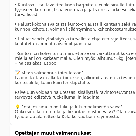
lenkkipolun puolella. Kunnon kohotus, painonpudotus, lihasv
• Kuntosali- tai tavoitteellinen harjoittelu ei ole sinulle tu
fyysiseen kuntoon, lisää energiaa ja jaksamista arkeesi sekä 
tavoitteita, joita lähden asiakkaittteni kanssa tavoittelemaa
turvallisesti.

lisääminen ja samalla kun painot ovat nousseet, painoa onk
suoraan tavoiteltu. Kun tehdään oikeita asioita niin keho kii
• Haluat kokonaisvaltaista kunto-ohjausta liikuntaan sekä 
ravitsemuksessa. Analysoin asiakkaan ruokapäiväkirjan ja l
kunnon kohotus, voiman lisääntyminen, kehonkoostumukse
• Haluat saada yksilöityä ja turvallista ohjausta rajoitteesi
koulutetun ammattilaisen ohjaamana.

”Kuntoni on kohentunut niin, että se on vaikuttanut koko el
mielialani on korkeammalla. Olen myös laihtunut 6kg, joten
– naisasiakas, Espoo

📝 Miten valmennus toteutetaan?

Laadin kattavan alkukartoituksen, alkumittausten ja testien 
kuntosalille, kotiin kuin lenkkipolulle.

Palveluun voidaan halutessasi sisällyttää ravintoneuvontaa 
terveyttä edistävä ruokailumallin laadinta.

💡 Entä jos sinulla on tuki- ja liikuntaelimistön vaiva?

Onko sinulla jokin tuki- ja liikuntaelimistön vaiva? Otan vai
fysioterapialähetteellä Kela-korvauksen käynneistä.
Opettajan muut valmennukset