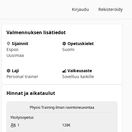
Kirjaudu
Rekisteröidy
Valmennuksen lisätiedot
Sijainnit
Opetuskielet
Espoo
Suomi
Uusimaa
Laji
Vaikeusaste
Personal trainer
Soveltuu kaikille
Hinnat ja aikataulut
Physio Training ilman ravintoneuvontaa
Yksityisopetus
1
128€