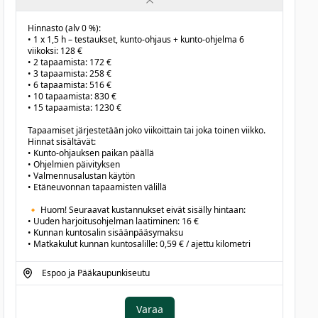
Hinnasto (alv 0 %):

• 1 x 1,5 h – testaukset, kunto-ohjaus + kunto-ohjelma 6 
viikoksi: 128 €

• 2 tapaamista: 172 €

• 3 tapaamista: 258 €

• 6 tapaamista: 516 €

• 10 tapaamista: 830 €

• 15 tapaamista: 1230 €

Tapaamiset järjestetään joko viikoittain tai joka toinen viikko.

Hinnat sisältävät:

• Kunto-ohjauksen paikan päällä

• Ohjelmien päivityksen

• Valmennusalustan käytön

• Etäneuvonnan tapaamisten välillä

🔸 Huom! Seuraavat kustannukset eivät sisälly hintaan:

• Uuden harjoitusohjelman laatiminen: 16 €

• Kunnan kuntosalin sisäänpääsymaksu

• Matkakulut kunnan kuntosalille: 0,59 € / ajettu kilometri
Espoo ja Pääkaupunkiseutu
Varaa